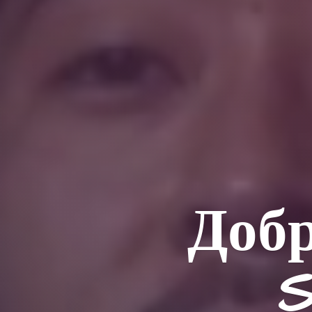
Добр
S