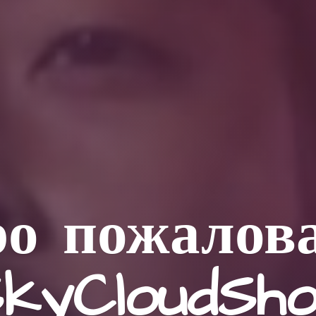
о пожалов
kyCloudSh