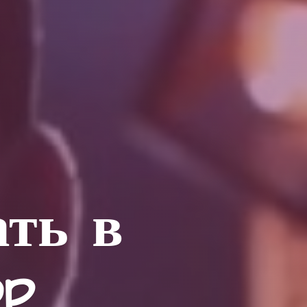
ать в
op