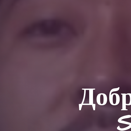
Добр
S