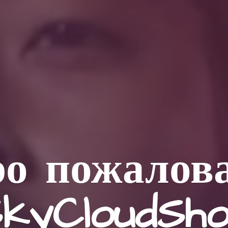
о пожалов
kyCloudSh