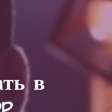
ать в
op