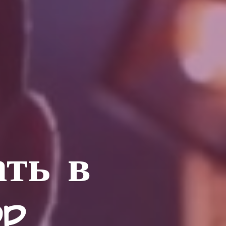
ать в
op