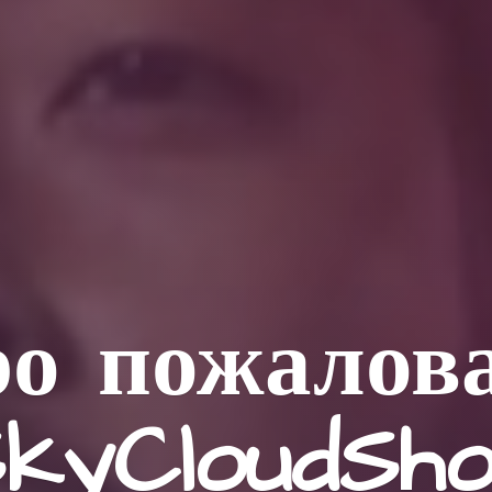
о пожалов
kyCloudSh