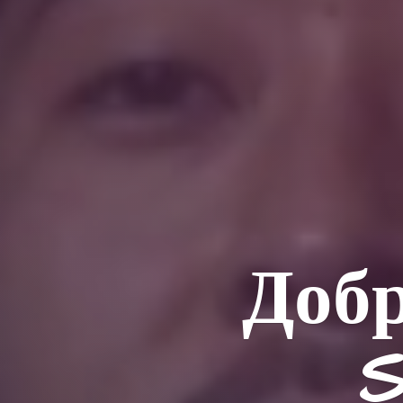
Добр
S