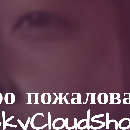
о пожалов
kyCloudSh