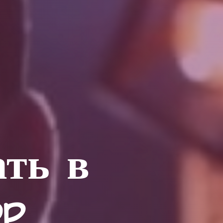
ать в
op