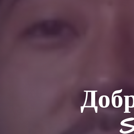
Добр
S