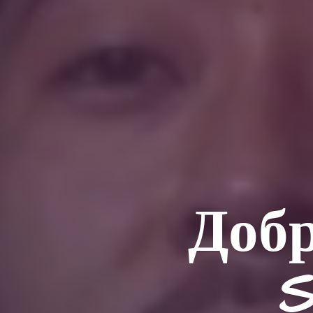
Добр
S