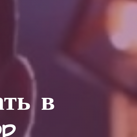
ать в
op