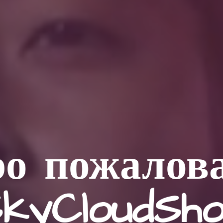
о пожалов
kyCloudSh