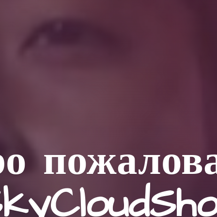
о пожалов
kyCloudSh