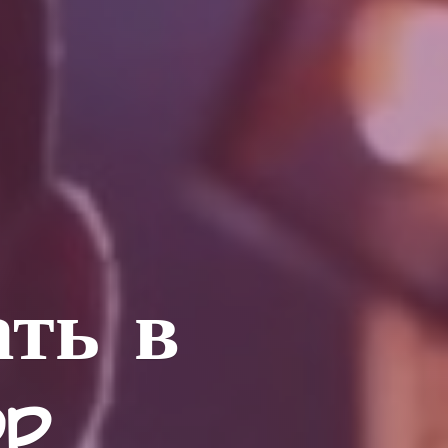
ать в
op