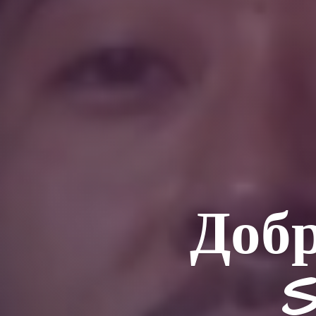
Добр
S