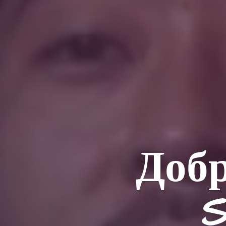
Добр
S