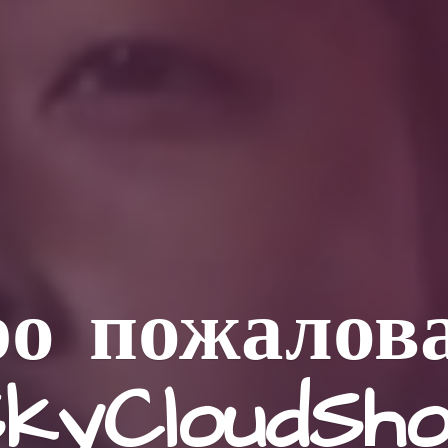
о пожалов
kyCloudSh