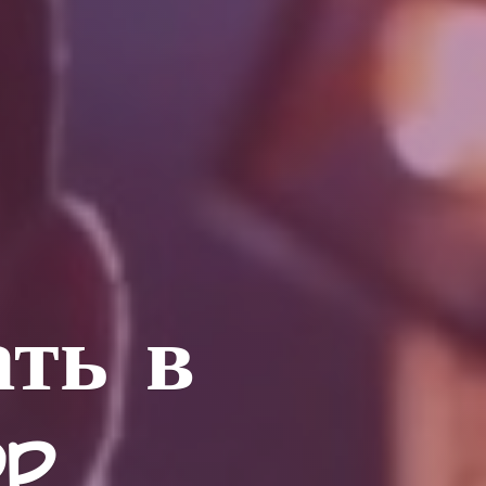
ать в
op