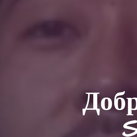
Добр
S