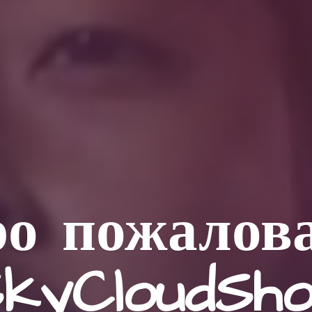
о пожалов
kyCloudSh