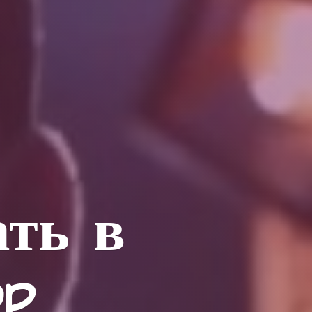
ать в
op