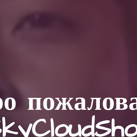
о пожалов
kyCloudSh