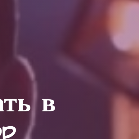
ать в
op