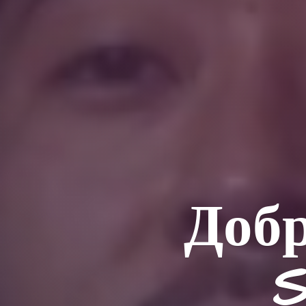
Добр
S